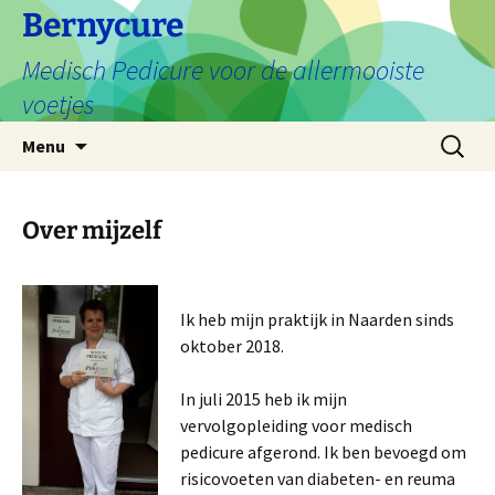
Ga
Bernycure
naar
Medisch Pedicure voor de allermooiste
de
inhoud
voetjes
Zoeken
Menu
naar:
Over mijzelf
Ik heb mijn praktijk in Naarden sinds
oktober 2018.
In juli 2015 heb ik mijn
vervolgopleiding voor medisch
pedicure afgerond. Ik ben bevoegd om
risicovoeten van diabeten- en reuma