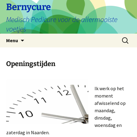
Ga
Bernycure
naar
Medisch Pedicure voor de allermooiste
de
inhoud
voetjes
Zoeken
Menu
naar:
Openingstijden
Ik werk op het
moment
afwisselend op
maandag,
dinsdag,
woensdag en
zaterdag in Naarden.